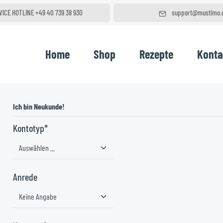
VICE HOTLINE +49 40 739 38 930
support@mustimo.
Täglich von 10 - 20 Uhr
Wir freuen uns auf dein
Home
Shop
Rezepte
Konta
Ich bin Neukunde!
Persönliche Informationen
Kontotyp*
Anrede