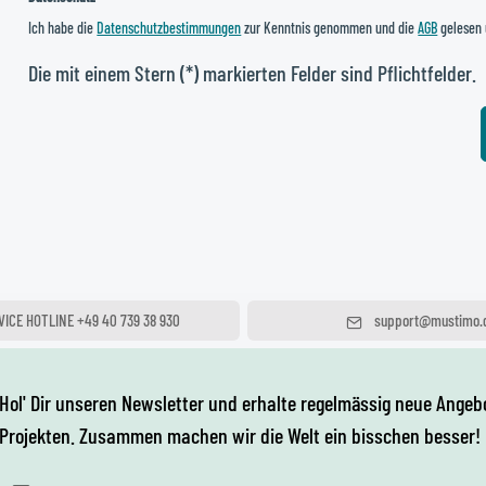
Ich habe die
Datenschutzbestimmungen
zur Kenntnis genommen und die
AGB
gelesen 
Die mit einem Stern (*) markierten Felder sind Pflichtfelder.
VICE HOTLINE +49 40 739 38 930
support@mustimo.
Täglich von 10 - 20 Uhr
Wir freuen uns auf dein
Hol' Dir unseren Newsletter und erhalte regelmässig neue Angebo
Projekten. Zusammen machen wir die Welt ein bisschen besser!
E-Mail-Adresse*