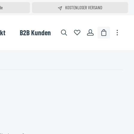
de
KOSTENLOSER VERSAND
e Mail
AB 75,00 €
kt
B2B Kunden