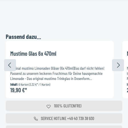
Passend dazu...
Durchschnittliche Bewertung von 0 von 5 Sternen
Mustimo Glas 6x 470ml
Original mustimo Limonaden Gläser (6x 470ml)Das darf nicht fehlen!
Passend zu unserem leckeren Fruchtmus für Deine hausgemachte
Limonade - Das original mustimo Trinkglas in Dosenform
470ml.Produktinformationen:„Original mustimo Limonaden Glas
Inhalt:
6 Karton
(3,32 €* / 1 Karton)
470ml“"Ich bezweifle, dass es ein hübscheres Limonadenglas gibt als
19,90 €*
das!"Jetzt in trendiger Dosenform für noch mehr Genuss! Mustimo
Schraubglas, 470ml (6-er Pack)Dosierempfehlung für deine DIY
LimoExklusive DosenformStylisch und modernes DesignGeeignet für
100% GLUTENFREI
gewerbliche Spülmaschinen*Original mustimo DesignVolumen 470mlMit
einer Flasche mustimo 1.000ml füllen Sie das Glas mehr als 35
100% OHNE KONSERVIERUNGSSTOFFE
SERVICE HOTLINE +49 40 739 38 930
mal!Verpackungseinheit: 6 Gläser im Karton*Bitte beachten Sie
folgenden Hinweis: In den meisten Geschirrspültabs sind giftige