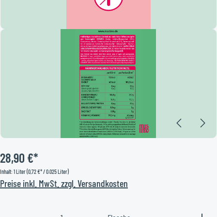
28,90 €*
Inhalt:
1 Liter
(0,72 €* / 0.025 Liter)
Preise inkl. MwSt. zzgl. Versandkosten
Produkt Anzahl: Gib den gewünschten Wert ein oder benutze 