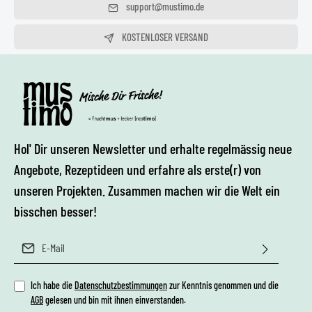
Täglich von 10 - 20 Uhr
Chemikalien wie z.B. Benzotriazole enthalten.Da wir im Brennverfahren
support@mustimo.de
bei der Einfärbung der Gläser auf grenzwertige Chemikalien verzichtet
haben ist es leider so, dass die Gläser nur für gewerbliche
Wir freuen uns auf deine Mail
KOSTENLOSER VERSAND
Gläserspülmaschinen geeignet sind, die in der Regel mit normalen
Flüssigreinigern und Klarspülern betrieben werden. 90% aller Tabs für
AB 75,00 €
private Gläserspülmaschinen enthalten bedenkliche Substanzen die
zum auflösen der Farbe führen. Da das Glas an sich aus hochwertigem
Borosilicat besteht ist dieses hitzebeständig und ist
Chemikalienresistent.
Hol' Dir unseren Newsletter und erhalte regelmässig neue
Angebote, Rezeptideen und erfahre als erste(r) von
unseren Projekten. Zusammen machen wir die Welt ein
bisschen besser!
E-Mail-Adresse*
Ich habe die
Datenschutzbestimmungen
zur Kenntnis genommen und die
AGB
gelesen und bin mit ihnen einverstanden.