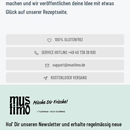
machen und wir veröffentlichen deine Idee mit etwas
Glück auf unserer Rezeptseite.
100% GLUTENFREI
100% OHNE KONSERVIERUNGSSTOFFE
SERVICE HOTLINE +49 40 739 38 930
Täglich von 10 - 20 Uhr
support@mustimo.de
Wir freuen uns auf deine Mail
KOSTENLOSER VERSAND
AB 75,00 €
Hol' Dir unseren Newsletter und erhalte regelmässig neue